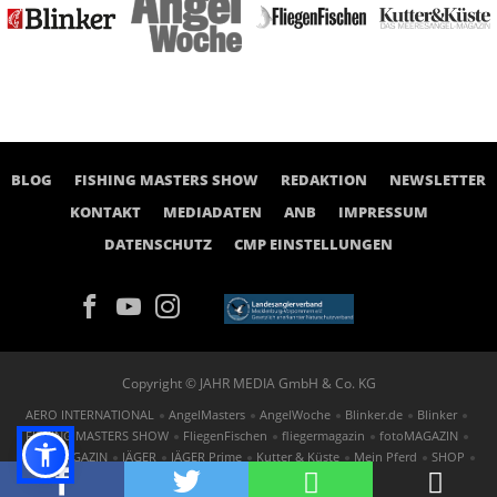
BLOG
FISHING MASTERS SHOW
REDAKTION
NEWSLETTER
KONTAKT
MEDIADATEN
ANB
IMPRESSUM
DATENSCHUTZ
CMP EINSTELLUNGEN
Copyright © JAHR MEDIA GmbH & Co. KG
AERO INTERNATIONAL
AngelMasters
AngelWoche
Blinker.de
Blinker
FISHING MASTERS SHOW
FliegenFischen
fliegermagazin
fotoMAGAZIN
GOLF MAGAZIN
JÄGER
JÄGER Prime
Kutter & Küste
Mein Pferd
SHOP
St.GEORG
TAUCHEN
tennis MAGAZIN
FOTOwirtschaft
outdoor.markt