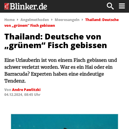
Home
Angelmethoden
Meeresangeln
Thailand: Deutsche
von „grünem“ Fisch gebissen
Thailand: Deutsche von
„grünem“ Fisch gebissen
Eine Urlauberin ist von einem Fisch gebissen und
schwer verletzt worden. War es ein Hai oder ein
Barracuda? Experten haben eine eindeutige
Tendenz.
Von
Andre Pawlitzki
04.12.2024, 08:45 Uhr