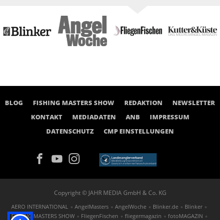
BLOG
FISHING MASTERS SHOW
REDAKTION
NEWSLETTER
KONTAKT
MEDIADATEN
ANB
IMPRESSUM
DATENSCHUTZ
CMP EINSTELLUNGEN
Copyright © JAHR MEDIA GmbH & Co. KG
AERO INTERNATIONAL
AngelMasters
AngelWoche
Blinker.de
Blinker
FISHING MASTERS SHOW
FliegenFischen
fliegermagazin
fotoMAGAZIN