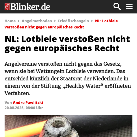
Home
Angelmethoden
Friedfischangeln
NL: Lotbleie
verstoßen nicht gegen europäisches Recht
NL: Lotbleie verstoßen nicht
gegen europäisches Recht
Angelvereine verstoßen nicht gegen das Gesetz,
wenn sie bei Wettangeln Lotbleie verwenden. Das
entschied kürzlich der Staatsrat der Niederlande in
einem von der Stiftung „Healthy Water“ eröffneten
Verfahren.
Von
Andre Pawlitzki
20.08.2025, 08:00 Uhr