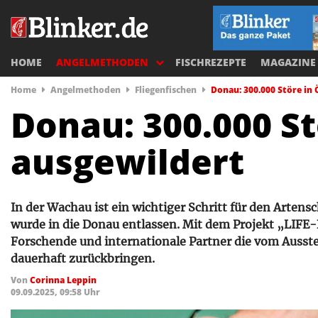
HOME
ANGELMETHODEN
FISCHREZEPTE
MAGAZINE
Home
Angelmethoden
Fliegenfischen
Donau: 300.000 Störe in
Donau: 300.000 St
ausgewildert
In der Wachau ist ein wichtiger Schritt für den Artens
wurde in die Donau entlassen. Mit dem Projekt „LIFE
Forschende und internationale Partner die vom Auss
dauerhaft zurückbringen.
Von
Corinna Leppin
09.09.2025, 09:58 Uhr