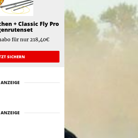
chen + Classic Fly Pro
genrutenset
abo für nur 218,40€
TZT SICHERN
ANZEIGE
ANZEIGE