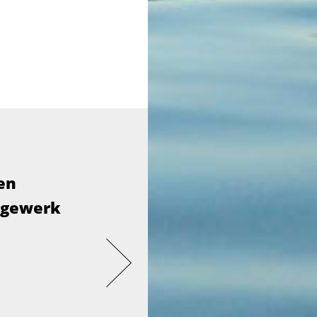
en
agewerk