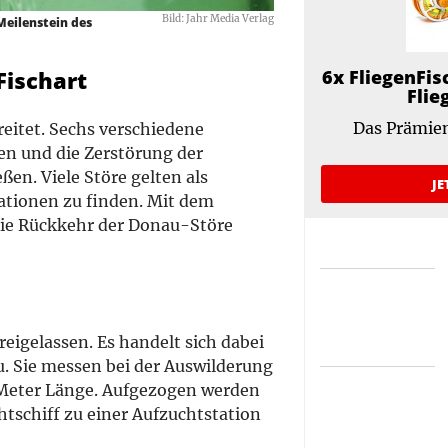
Bild: Jahr Media Verlag
Meilenstein des
6x FliegenFis
Fischart
Flie
Das Prämien
reitet. Sechs verschiedene
fen und die Zerstörung der
en. Viele Störe gelten als
JE
ationen zu finden. Mit dem
die Rückkehr der Donau-Störe
eigelassen. Es handelt sich dabei
au. Sie messen bei der Auswilderung
 Meter Länge. Aufgezogen werden
htschiff zu einer Aufzuchtstation