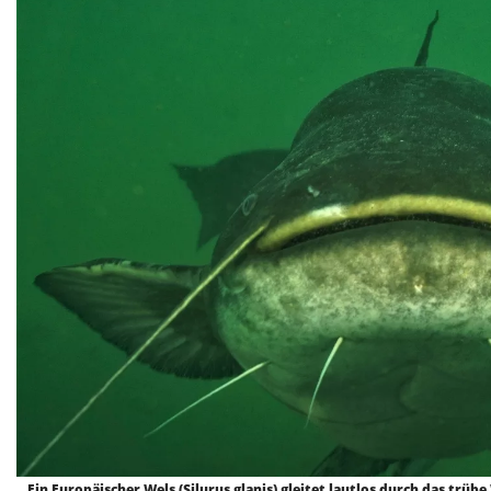
Ein Europäischer Wels (Silurus glanis) gleitet lautlos durch das trüb