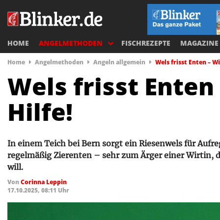
HOME
ANGELMETHODEN
FISCHREZEPTE
MAGAZINE
Home
Angelmethoden
Angeln allgemein
Wels frisst Enten – Wi
Wels frisst Enten
Hilfe!
In einem Teich bei Bern sorgt ein Riesenwels für Aufre
regelmäßig Zierenten – sehr zum Ärger einer Wirtin, d
will.
Von
Corinna Leppin
17.10.2025, 08:11 Uhr