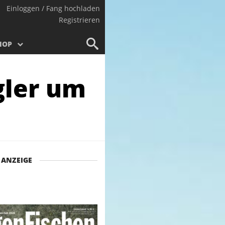
Einloggen / Fang hochladen
Registrieren
HOP
gler um
ANZEIGE