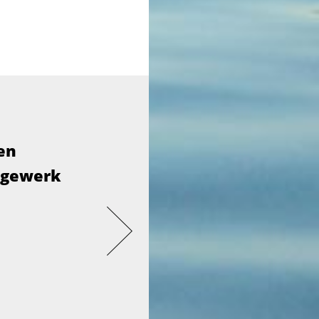
en
agewerk