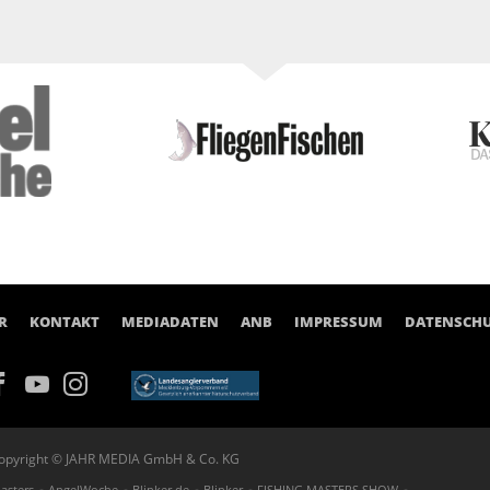
R
KONTAKT
MEDIADATEN
ANB
IMPRESSUM
DATENSCH
opyright © JAHR MEDIA GmbH & Co. KG
asters
AngelWoche
Blinker.de
Blinker
FISHING MASTERS SHOW