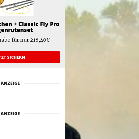
chen + Classic Fly Pro
genrutenset
abo für nur 218,40€
TZT SICHERN
ANZEIGE
ANZEIGE