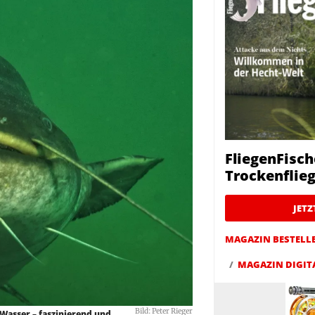
FliegenFisch
Trockenfliege
JET
MAGAZIN BESTELL
MAGAZIN DIGIT
Bild: Peter Rieger
e Wasser – faszinierend und