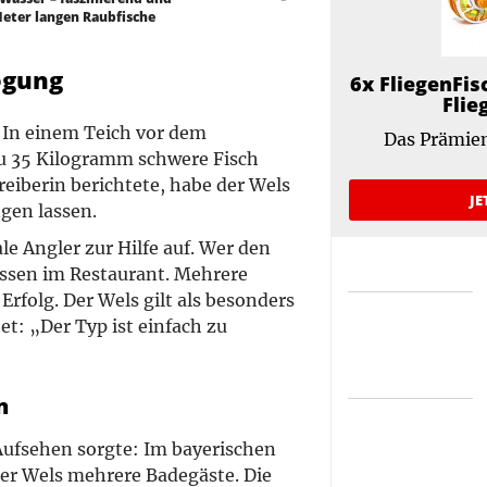
 Meter langen Raubfische
egung
6x FliegenFis
Flie
: In einem Teich vor dem
Das Prämien
zu 35 Kilogramm schwere Fisch
eiberin berichtete, habe der Wels
JE
ngen lassen.
le Angler zur Hilfe auf. Wer den
ssen im Restaurant. Mehrere
Erfolg. Der Wels gilt als besonders
et: „Der Typ ist einfach zu
n
r Aufsehen sorgte: Im bayerischen
er Wels mehrere Badegäste. Die