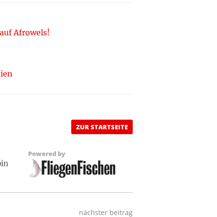
auf Afrowels!
hien
ZUR STARTSEITE
Powered by
pin
nächster beitrag