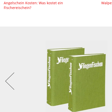
Angelschein Kosten: Was kostet ein
Walpen
Fischereischein?