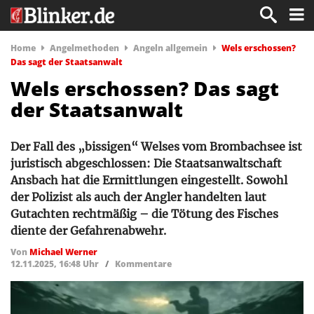
Home
Angelmethoden
Angeln allgemein
Wels erschossen?
Das sagt der Staatsanwalt
Wels erschossen? Das sagt
der Staatsanwalt
Der Fall des „bissigen“ Welses vom Brombachsee ist
juristisch abgeschlossen: Die Staatsanwaltschaft
Ansbach hat die Ermittlungen eingestellt. Sowohl
der Polizist als auch der Angler handelten laut
Gutachten rechtmäßig – die Tötung des Fisches
diente der Gefahrenabwehr.
Von
Michael Werner
12.11.2025, 16:48 Uhr
/
Kommentare