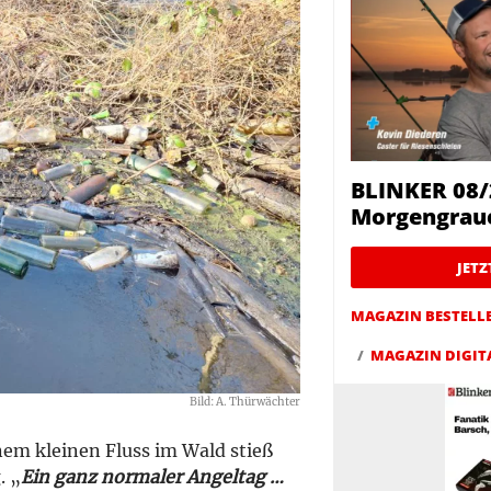
BLINKER 08/
Morgengrau
JET
MAGAZIN BESTELL
MAGAZIN DIGIT
Bild: A. Thürwächter
em kleinen Fluss im Wald stieß
. „
Ein ganz normaler Angeltag …