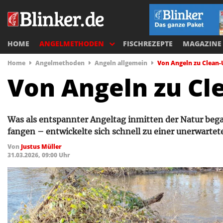
HOME
ANGELMETHODEN
FISCHREZEPTE
MAGAZINE
Home
Angelmethoden
Angeln allgemein
Von Angeln zu Clean-U
Von Angeln zu Cle
Was als entspannter Angeltag inmitten der Natur beg
fangen – entwickelte sich schnell zu einer unerwarte
Von
Justus Müller
31.03.2026, 09:00 Uhr