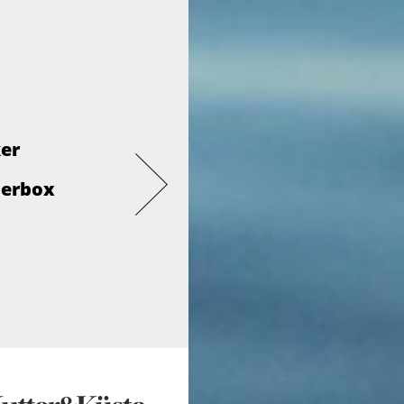
ker
derbox