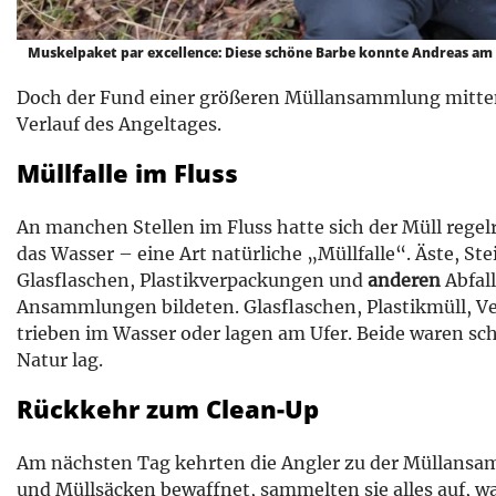
Muskelpaket par excellence: Diese schöne Barbe konnte Andreas am k
Doch der Fund einer größeren Müllansammlung mitten
Verlauf des Angeltages.
Müllfalle im Fluss
An manchen Stellen im Fluss hatte sich der Müll rege
das Wasser – eine Art natürliche „Müllfalle“. Äste, S
Glasflaschen, Plastikverpackungen und
anderen
Abfal
Ansammlungen bildeten. Glasflaschen, Plastikmüll, V
trieben im Wasser oder lagen am Ufer. Beide waren scho
Natur lag.
Rückkehr zum Clean-Up
Am nächsten Tag kehrten die Angler zu der Müllans
und Müllsäcken bewaffnet, sammelten sie alles auf, wa