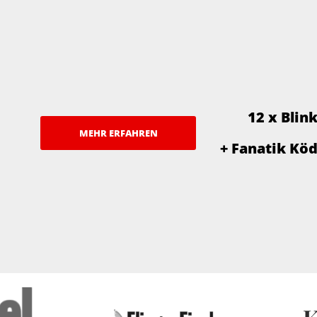
12 x Blin
MEHR ERFAHREN
+ Fanatik Kö