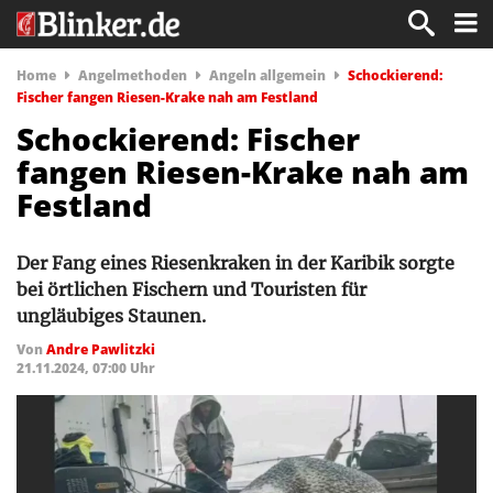
Home
Angelmethoden
Angeln allgemein
Schockierend:
Fischer fangen Riesen-Krake nah am Festland
Schockierend: Fischer
fangen Riesen-Krake nah am
Festland
Der Fang eines Riesenkraken in der Karibik sorgte
bei örtlichen Fischern und Touristen für
ungläubiges Staunen.
Von
Andre Pawlitzki
21.11.2024, 07:00 Uhr