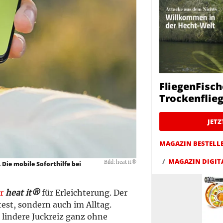
FliegenFisch
Trockenfliege
JET
MAGAZIN BESTELL
MAGAZIN DIGIT
Bild: heat it®
 Die mobile Soforthilfe bei
r
heat it®
für Erleichterung. Der
est, sondern auch im Alltag.
 lindere Juckreiz ganz ohne