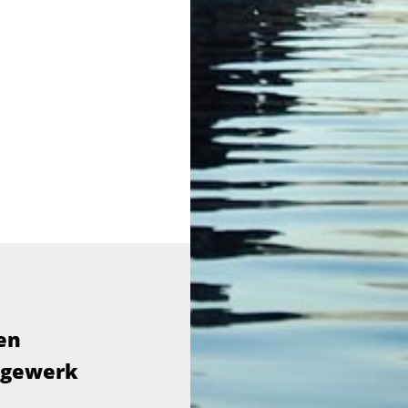
en
agewerk