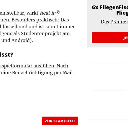
6x FliegenFis
Flie
einstellbar, wirkt
heat it®
nen. Besonders praktisch: Das
Das Prämien
chlüsselbund und ist somit immer
brigens als Studentenprojekt am
JE
S und Android).
sst?
spielformular ausfüllen. Nach
eine Benachrichtigung per Mail.
ZUR STARTSEITE