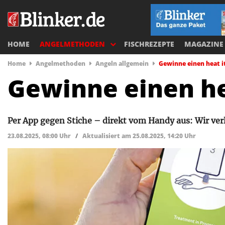
HOME
ANGELMETHODEN
FISCHREZEPTE
MAGAZINE
Home
Angelmethoden
Angeln allgemein
Gewinne einen heat i
Gewinne einen he
Per App gegen Stiche – direkt vom Handy aus: Wir verl
23.08.2025, 08:00 Uhr
/
Aktualisiert am 25.08.2025, 14:20 Uhr