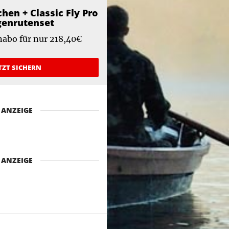
chen + Classic Fly Pro
genrutenset
abo für nur 218,40€
TZT SICHERN
ANZEIGE
ANZEIGE