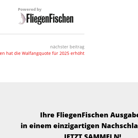
Powered by
nächster beitrag
n hat die Walfangquote für 2025 erhöht
Ihre FliegenFischen Ausgab
in einem einzigartigen Nachschl
JETZT SAMMELN!