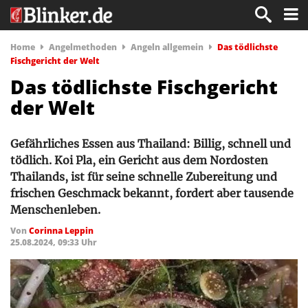
Home
Angelmethoden
Angeln allgemein
Das tödlichste
Fischgericht der Welt
Das tödlichste Fischgericht
der Welt
Gefährliches Essen aus Thailand: Billig, schnell und
tödlich. Koi Pla, ein Gericht aus dem Nordosten
Thailands, ist für seine schnelle Zubereitung und
frischen Geschmack bekannt, fordert aber tausende
Menschenleben.
Von
Corinna Leppin
25.08.2024, 09:33 Uhr