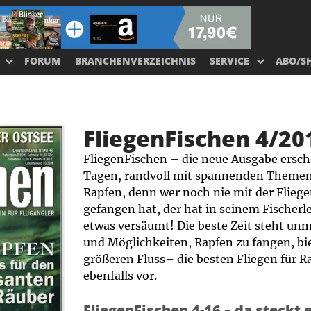
FORUM
BRANCHENVERZEICHNIS
SERVICE
ABO/S
FliegenFischen 4/20
FliegenFischen – die neue Ausgabe ersch
Tagen, randvoll mit spannenden Themen 
Rapfen, denn wer noch nie mit der Flieg
gefangen hat, der hat in seinem Fischerl
etwas versäumt! Die beste Zeit steht unm
und Möglichkeiten, Rapfen zu fangen, bie
größeren Fluss– die besten Fliegen für Ra
ebenfalls vor.
FliegenFischen 4-16 – da steckt e