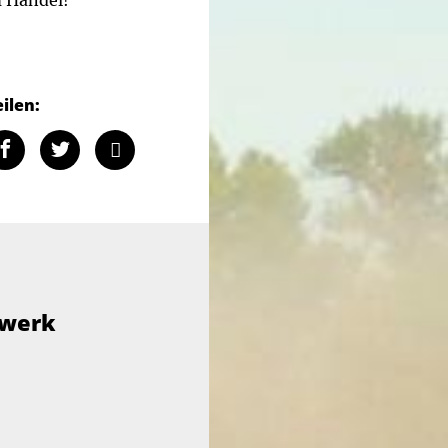
 Handel!
eilen:
ewerk