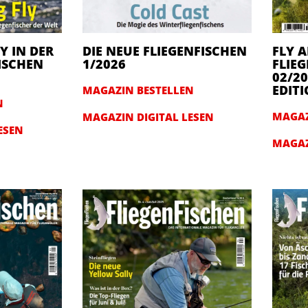
Y IN DER
DIE NEUE FLIEGENFISCHEN
FLY 
ISCHEN
1/2026
FLIEG
02/20
EDIT
MAGAZIN BESTELLEN
N
MAGAZ
MAGAZIN DIGITAL LESEN
ESEN
MAGAZ