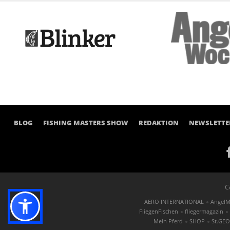
BLOG
FISHING MASTERS SHOW
REDAKTION
NEWSLETTE
C
AERO INTERNATIONAL
AngelM
FliegenFischen
fliegermagazin
Mein Pferd
SHOP
St.GE