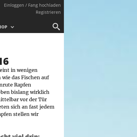
Einloggen / Fang hochladen
Registrieren
HOP
16
eint in wenigen
wie das Fischen auf
enrute Rapfen
eben bislang wirklich
ittelbar vor der Tür
ten sich an fast jedem
pfen stellen wir
cht viel drin: