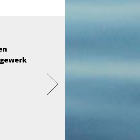
en
agewerk