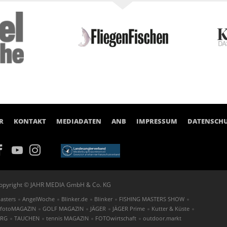
R
KONTAKT
MEDIADATEN
ANB
IMPRESSUM
DATENSCH
opyright © JAHR MEDIA GmbH & Co. KG
asters
AngelWoche
Blinker.de
Blinker
FISHING MASTERS SHOW
fotoMAGAZIN
GOLF MAGAZIN
JÄGER
JÄGER Prime
Kutter & Küste
ORG
TAUCHEN
tennis MAGAZIN
FOTOwirtschaft
outdoor.markt