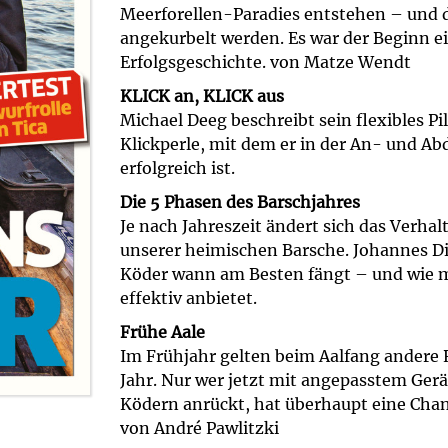
Meerforellen-Paradies entstehen – und 
angekurbelt werden. Es war der Beginn ei
Erfolgsgeschichte. von Matze Wendt
KLICK an, KLICK aus
Michael Deeg beschreibt sein flexibles Pi
Klickperle, mit dem er in der An- und Abd
erfolgreich ist.
Die 5 Phasen des Barschjahres
Je nach Jahreszeit ändert sich das Verhal
unserer heimischen Barsche. Johannes Di
Köder wann am Besten fängt – und wie 
effektiv anbietet.
Frühe Aale
Im Frühjahr gelten beim Aalfang andere 
Jahr. Nur wer jetzt mit angepasstem Ger
Ködern anrückt, hat überhaupt eine Chanc
von André Pawlitzki