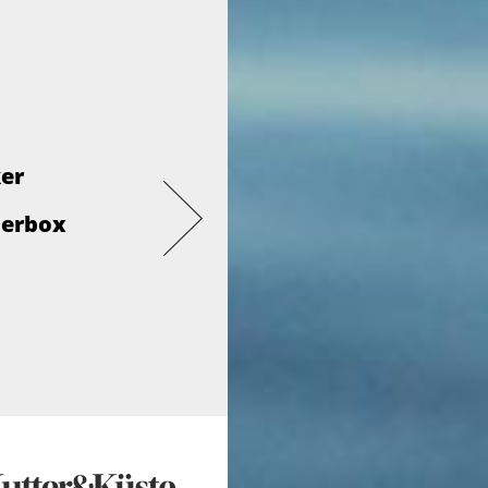
ker
derbox