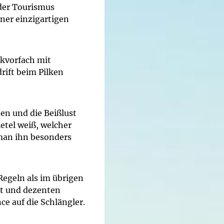
der Tourismus
ner einzigartigen
lkvorfach mit
rift beim Pilken
ten und die Beißlust
etel weiß, welcher
man ihn besonders
Regeln als im übrigen
ät und dezenten
e auf die Schlängler.