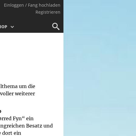
Einloggen / Fang hochladen
Registrieren
HOP
telthema um die
voller weiterer
o
ørred Fyn“ ein
angreichen Besatz und
 dort ein