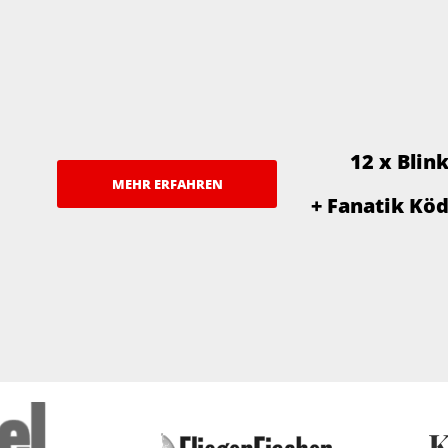
12 x Blin
MEHR ERFAHREN
+ Fanatik Kö