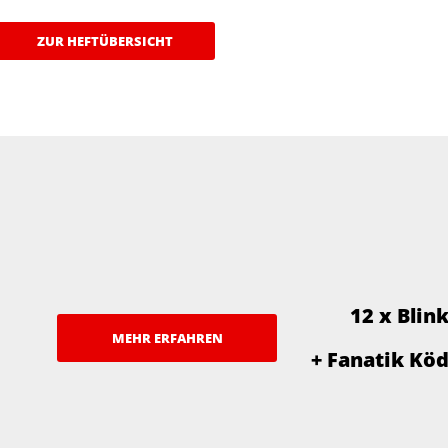
ZUR HEFTÜBERSICHT
12 x Blin
MEHR ERFAHREN
+ Fanatik Kö