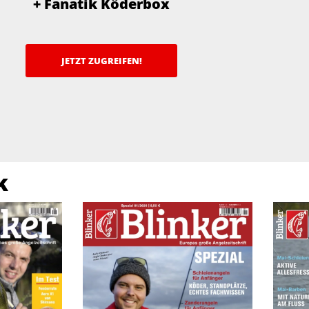
+ Fanatik Köderbox
JETZT ZUGREIFEN!
k