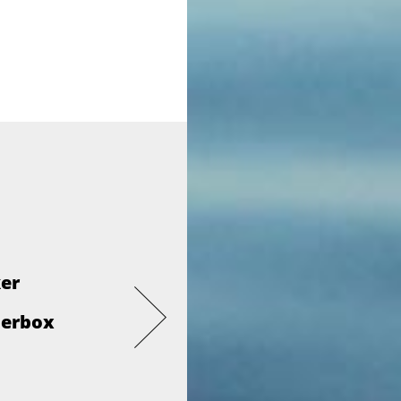
ker
derbox