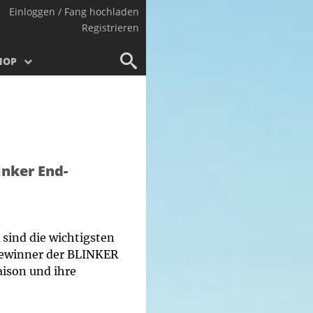
Einloggen / Fang hochladen
Registrieren
HOP
inker End-
sind die wichtigsten
 Gewinner der BLINKER
aison und ihre