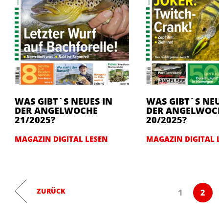
WAS GIBT´S NEUES IN
WAS GIBT´S NEU
DER ANGELWOCHE
DER ANGELWOC
21/2025?
20/2025?
MAGAZIN DIGITAL LESEN
MAGAZIN DIGITAL 
ZURÜCK
1
2