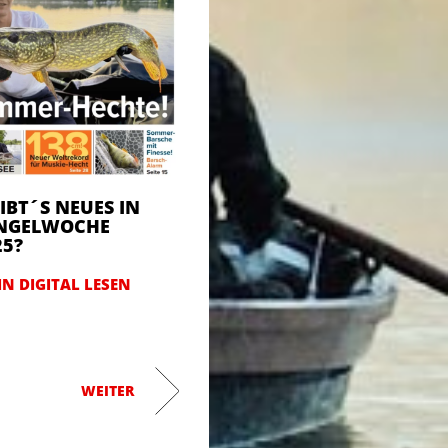
IBT´S NEUES IN
ANGELWOCHE
25?
N DIGITAL LESEN
WEITER