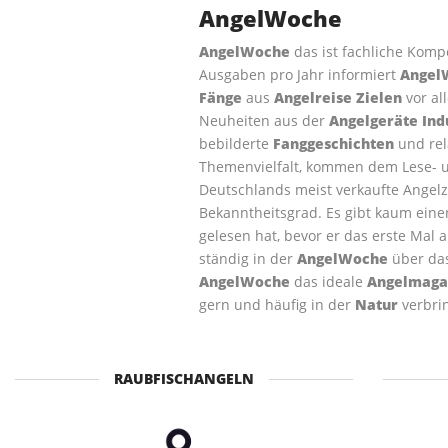
AngelWoche
AngelWoche
das ist fachliche Kom
Ausgaben pro Jahr informiert
Angel
Fänge
aus
Angelreise Zielen
vor al
Neuheiten aus der
Angelgeräte Ind
bebilderte
Fanggeschichten
und rel
Themenvielfalt, kommen dem Lese- 
Deutschlands meist verkaufte Angelz
Bekanntheitsgrad. Es gibt kaum ein
gelesen hat, bevor er das erste Mal 
ständig in der
AngelWoche
über da
AngelWoche
das ideale
Angelmaga
gern und häufig in der
Natur
verbri
RAUBFISCHANGELN