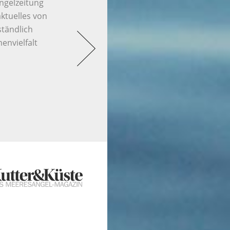
Angelzeitung
ktuelles von
ständlich
envielfalt