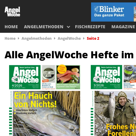
HOME
ANGELMETHODEN
FISCHREZEPTE
MAGAZINE
Home
Angelmethoden
AngelWoche
Seite 2
Alle AngelWoche Hefte im