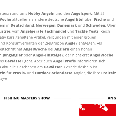
petenz rund ums
Hobby Angeln
und den
Angelsport
. Mit 26
Woche
aktueller als andere deutsche
Angeltitel
über
Fische
und
lem in
Deutschland
,
Norwegen
,
Dänemark
und
Schweden
. Über
ustrie
, vom
Angelgeräte Fachhandel
und
Tackle Tests
. Reich
ativ kurz gehaltene Artikel, verbunden mit einer großen
und Konsumverhalten der Zielgruppe
Angler
entgegen. Als
eitschrift hat
AngelWoche
bei
Anglern
einen hohen
en
Jungangler
oder
Angel-Einsteiger
, der nicht erst
AngelWoche
ans
Gewässer
geht. Aber auch
Angel Profis
informieren sich
s aktuelle Geschehen am
Gewässer
. Gerade deshalb ist
zin
für
Praxis
- und
Outdoor orientierte
Angler, die ihre
Freizeit
ngen.
FISHING MASTERS SHOW
ANG