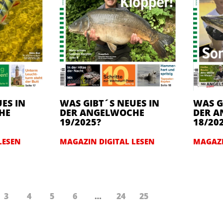
ES IN
WAS GIBT´S NEUES IN
WAS G
HE
DER ANGELWOCHE
DER 
19/2025?
18/20
LESEN
MAGAZIN DIGITAL LESEN
MAGAZI
3
4
5
6
…
24
25