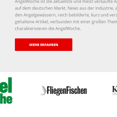
AngelWoche ist die aktuellste und meist verkaufte 
auf dem deutschen Markt. News aus der Industrie, a
den Angelgewässern, reich bebilderte, kurz und ver
gehaltene Artikel, verbunden mit einer großen Them
charakterisieren die AngelWoche.
MEHR ERFAHREN