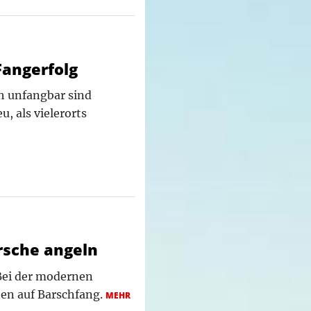
Fangerfolg
h unfangbar sind
u, als vielerorts
rsche angeln
 Bei der modernen
nen auf Barschfang.
MEHR