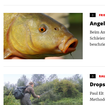
FRI
0
Angel
Beim An
Schleien
beschrie
RA
0
Drops
Paul El
Methode