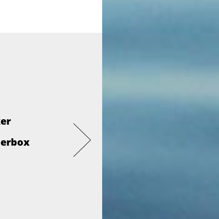
ker
derbox