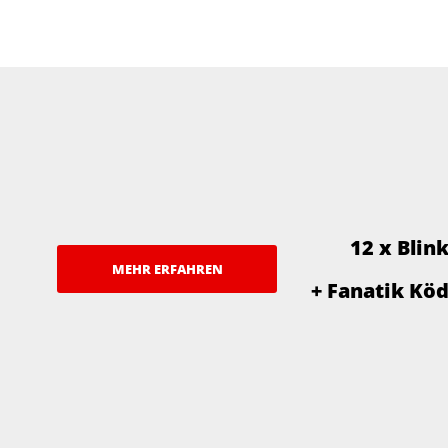
12 x Blin
MEHR ERFAHREN
+ Fanatik Kö