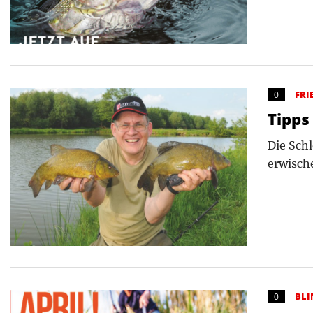
FRI
0
Tipps
Die Schl
erwische
BLI
0