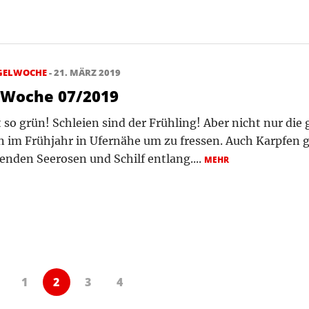
GELWOCHE
- 21. MÄRZ 2019
lWoche 07/2019
t so grün! Schleien sind der Frühling! Aber nicht nur di
im Frühjahr in Ufernähe um zu fressen. Auch Karpfen g
enden Seerosen und Schilf entlang....
MEHR
1
2
3
4