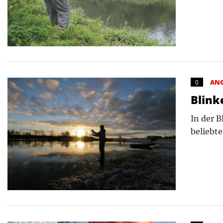
AN
0
Blink
In der 
beliebt