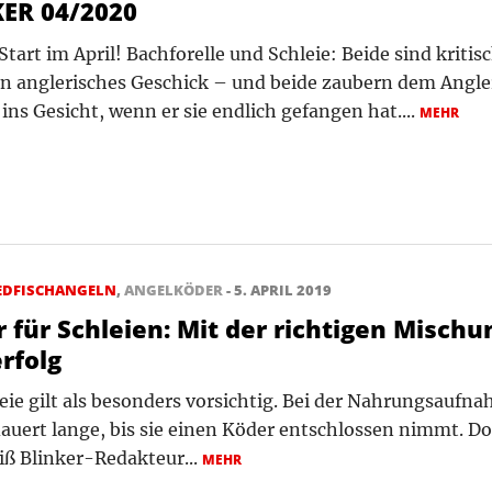
ER 04/2020
tart im April! Bachforelle und Schleie: Beide sind kritis
rn anglerisches Geschick – und beide zaubern dem Angler
ins Gesicht, wenn er sie endlich gefangen hat....
MEHR
EDFISCHANGELN
,
ANGELKÖDER
- 5. APRIL 2019
r für Schleien: Mit der richtigen Misch
rfolg
eie gilt als besonders vorsichtig. Bei der Nahrungsaufnah
dauert lange, bis sie einen Köder entschlossen nimmt. D
iß Blinker-Redakteur...
MEHR