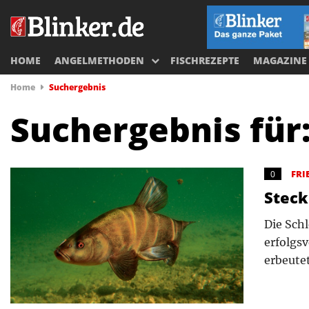
HOME
ANGELMETHODEN
FISCHREZEPTE
MAGAZINE
Home
Suchergebnis
Suchergebnis für
FRI
0
Steck
Die Sch
erfolgs
erbeute