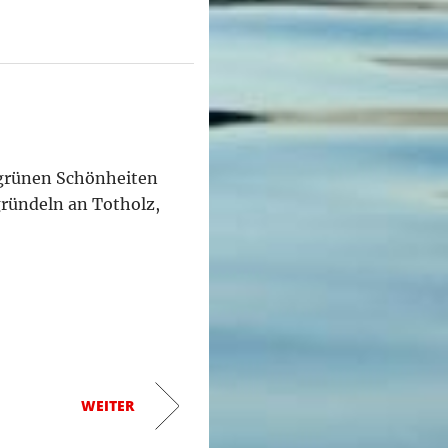
e grünen Schönheiten
ründeln an Totholz,
WEITER