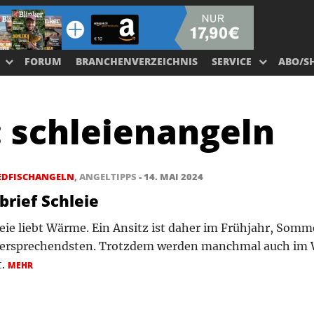
FORUM
BRANCHENVERZEICHNIS
SERVICE
ABO/S
:
schleienangeln
EDFISCHANGELN
,
ANGELTIPPS
- 14. MAI 2024
brief Schleie
leie liebt Wärme. Ein Ansitz ist daher im Frühjahr, Som
versprechendsten. Trotzdem werden manchmal auch im 
t.
MEHR