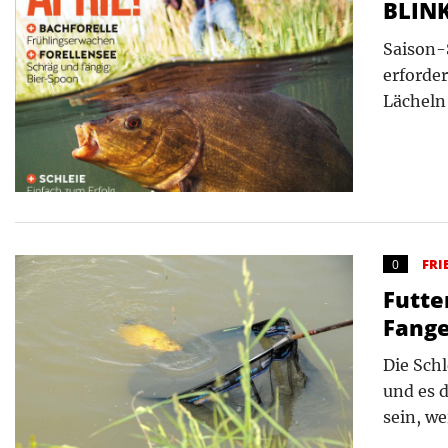
BLINK
Saison-S
erforde
Lächeln 
FRI
0
Futte
Fange
Die Schl
und es 
sein, we