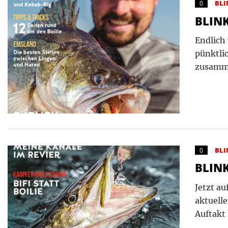
BLI
0
BLINK
Endlich
pünktli
zusamme
BLI
0
BLINK
Jetzt a
aktuell
Auftakt 