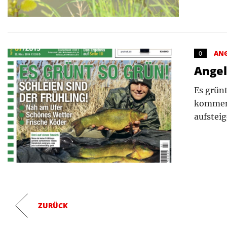
AN
0
Ange
Es grün
kommen 
aufsteig
ZURÜCK