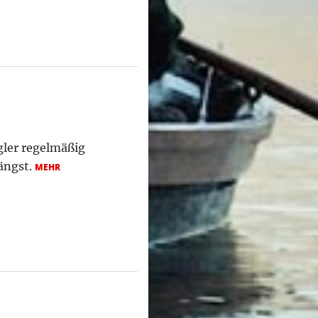
ngler regelmäßig
fängst.
MEHR