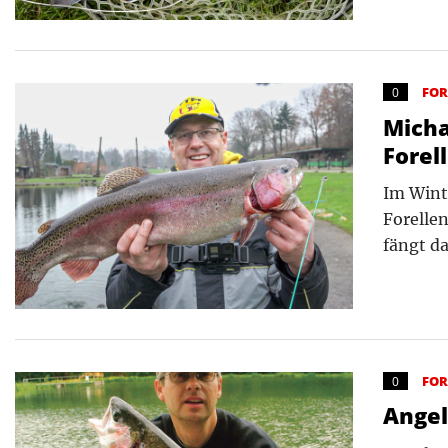
FO
0
Micha
Forel
Im Wint
Forellen
fängt d
FO
0
Angel