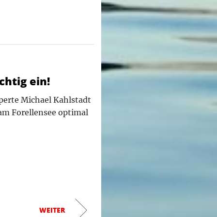
chtig ein!
xperte Michael Kahlstadt
 am Forellensee optimal
WEITER