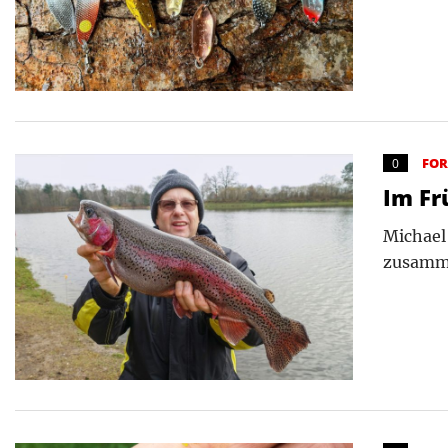
FO
0
Im Fr
Michael
zusamme