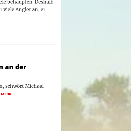
iele behaupten. Deshalb
 viele Angler an, er
n an der
n, schwört Michael
.
MEHR