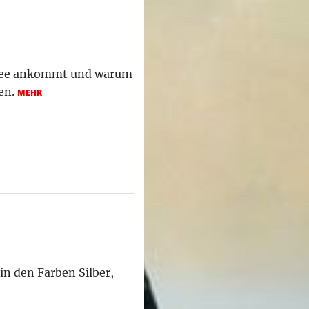
lensee ankommt und warum
en.
MEHR
in den Farben Silber,