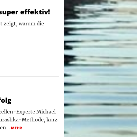
super effektiv!
dt zeigt, warum die
folg
orellen-Experte Michael
eburashka-Methode, kurz
en...
MEHR