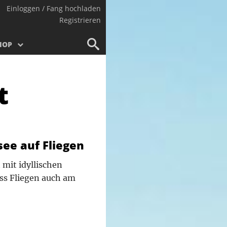
Einloggen / Fang hochladen
Registrieren
HOP
t
see auf Fliegen
 mit idyllischen
ass Fliegen auch am