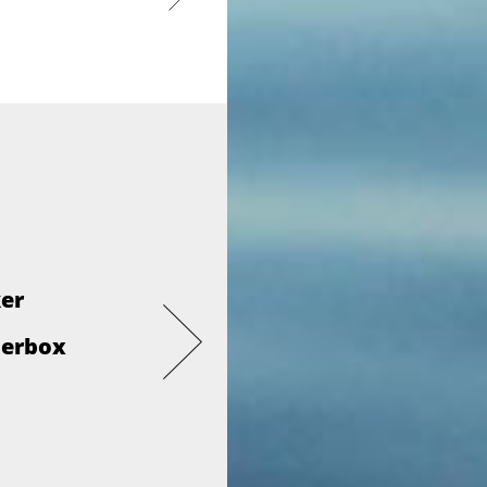
ker
derbox