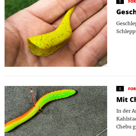
FO
0
Gesch
Geschlep
Schlepp
FO
0
Mit C
In der 
Kahlsta
Chebu g