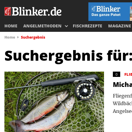
HOME
ANGELMETHODEN
FISCHREZEPTE
MAGAZINE
Home
Suchergebnis
Suchergebnis für
FLI
0
Micha
Fliegenf
Wildbäc
Angelsee