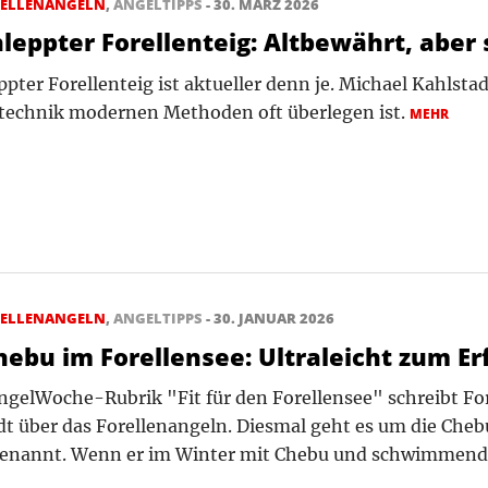
RELLENANGELN
,
ANGELTIPPS
- 30. MÄRZ 2026
leppter Forellenteig: Altbewährt, aber 
pter Forellenteig ist aktueller denn je. Michael Kahlsta
technik modernen Methoden oft überlegen ist.
MEHR
RELLENANGELN
,
ANGELTIPPS
- 30. JANUAR 2026
hebu im Forellensee: Ultraleicht zum Er
AngelWoche-Rubrik "Fit für den Forellensee" schreibt F
dt über das Forellenangeln. Diesmal geht es um die Ch
enannt. Wenn er im Winter mit Chebu und schwimmend