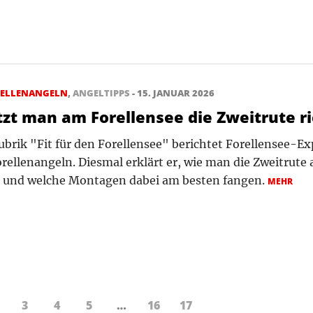
RELLENANGELN
,
ANGELTIPPS
- 15. JANUAR 2026
tzt man am Forellensee die Zweitrute ri
ubrik "Fit für den Forellensee" berichtet Forellensee-E
rellenangeln. Diesmal erklärt er, wie man die Zweitrute
t und welche Montagen dabei am besten fangen.
MEHR
3
4
5
…
16
17