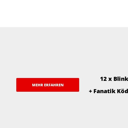
12 x Blin
MEHR ERFAHREN
+ Fanatik Kö