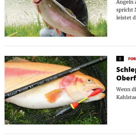
Angeln 
spricht
leistet 
FO
0
Schle
Oberf
Wenn di
Kahlstad