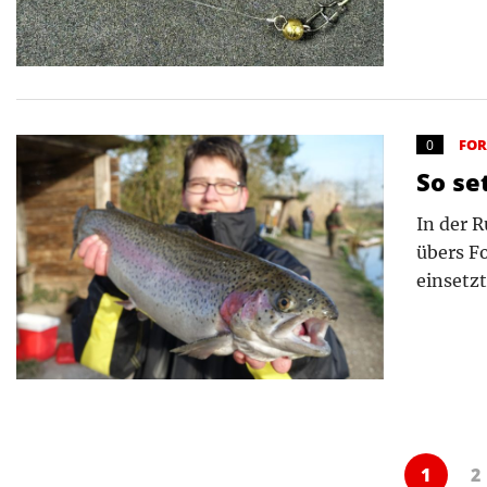
FO
0
So se
In der R
übers Fo
einsetz
1
2