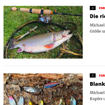
FO
0
Die r
Michael
Größe u
FO
0
Blank
Michael
Kupfer 